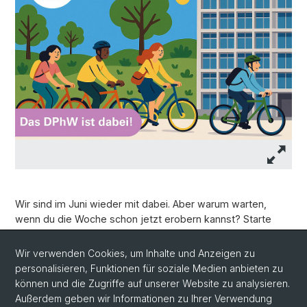
Wir sind im Juni wieder mit dabei. Aber warum warten,
wenn du die Woche schon jetzt erobern kannst? Starte
deinen Tag mit einer Velofahrt zur Arbeit und geniesse den
freien Kopf.
Wir verwenden Cookies, um Inhalte und Anzeigen zu
personalisieren, Funktionen für soziale Medien anbieten zu
Anmeldungen nimmt Claudia Immeli entgegen.
können und die Zugriffe auf unserer Website zu analysieren.
Außerdem geben wir Informationen zu Ihrer Verwendung