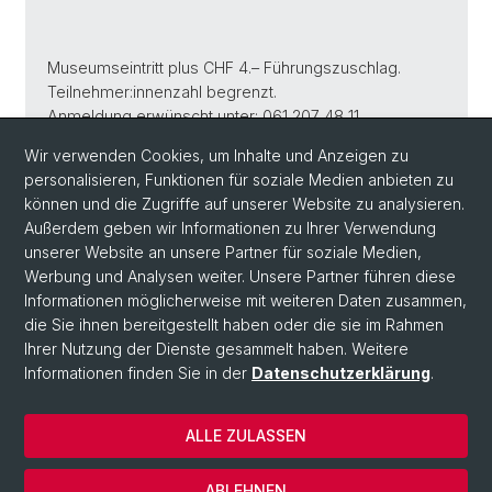
Museumseintritt plus CHF 4.– Führungszuschlag.
Teilnehmer:innenzahl begrenzt.
Anmeldung erwünscht unter: 061 207 48 11
Wir verwenden Cookies, um Inhalte und Anzeigen zu
personalisieren, Funktionen für soziale Medien anbieten zu
Veranstaltung übernehmen als
iCal
können und die Zugriffe auf unserer Website zu analysieren.
Außerdem geben wir Informationen zu Ihrer Verwendung
Zurück
unserer Website an unsere Partner für soziale Medien,
Werbung und Analysen weiter. Unsere Partner führen diese
Informationen möglicherweise mit weiteren Daten zusammen,
die Sie ihnen bereitgestellt haben oder die sie im Rahmen
Ihrer Nutzung der Dienste gesammelt haben. Weitere
Informationen finden Sie in der
Datenschutzerklärung
.
ALLE ZULASSEN
© Universität Basel
Datenschutzerklärung
ABLEHNEN