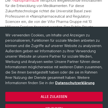
Die
Nanopharmazie
verspricht wegweisende Innovationen
für die Entwicklung von Medikamenten. Für diese
Zukunftstechnologie richtet die Universität Basel zwei
Professuren in «Nanopharmaceutical and Regulatory
Science» ein, die von der Vifor Pharma Gruppe mit 10
Millionen Franken finanziert werden. Das Public-Private-
Partnership zielt darauf ab, der Schweiz im globalen
Wir verwenden Cookies, um Inhalte und Anzeigen zu
Wettbewerb wichtige Instrumente und Fachkräfte zur
personalisieren, Funktionen für soziale Medien anbieten zu
Verfügung zu stellen.
können und die Zugriffe auf unserer Website zu analysieren.
Außerdem geben wir Informationen zu Ihrer Verwendung
Zurück
unserer Website an unsere Partner für soziale Medien,
Werbung und Analysen weiter. Unsere Partner führen diese
Informationen möglicherweise mit weiteren Daten zusammen,
die Sie ihnen bereitgestellt haben oder die sie im Rahmen
Ihrer Nutzung der Dienste gesammelt haben. Weitere
Informationen finden Sie in der
Datenschutzerklärung
.
ALLE ZULASSEN
© Universität Basel
Datenschutzerklärung