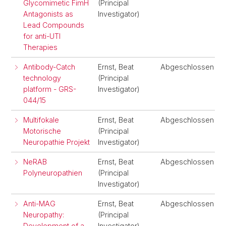
Glycomimetic FimH
(Principal
Antagonists as
Investigator)
Lead Compounds
for anti-UTI
Therapies
Antibody-Catch
Ernst, Beat
Abgeschlossen
technology
(Principal
platform - GRS-
Investigator)
044/15
Multifokale
Ernst, Beat
Abgeschlossen
Motorische
(Principal
Neuropathie Projekt
Investigator)
NeRAB
Ernst, Beat
Abgeschlossen
Polyneuropathien
(Principal
Investigator)
Anti-MAG
Ernst, Beat
Abgeschlossen
Neuropathy:
(Principal
Development of a
Investigator)