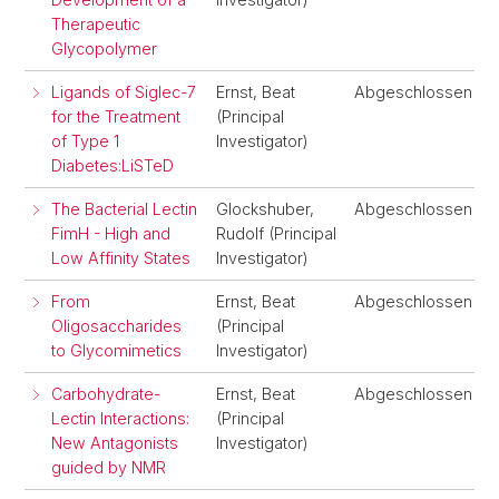
Therapeutic
Glycopolymer
Ligands of Siglec-7
Ernst, Beat
Abgeschlossen
for the Treatment
(Principal
of Type 1
Investigator)
Diabetes:LiSTeD
The Bacterial Lectin
Glockshuber,
Abgeschlossen
FimH - High and
Rudolf (Principal
Low Affinity States
Investigator)
From
Ernst, Beat
Abgeschlossen
Oligosaccharides
(Principal
to Glycomimetics
Investigator)
Carbohydrate-
Ernst, Beat
Abgeschlossen
Lectin Interactions:
(Principal
New Antagonists
Investigator)
guided by NMR