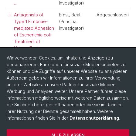
...
Investigator)
Antagonists of
Ernst, Beat
Abgeschlossen
Type 1 Fimbriae-
(Principal
mediated Adhesion
Investigator)
of Escherichia coli:
Treatment of
Urinary Tract
Infections
Wir verwenden Cookies, um Inhalte und Anzeigen zu
personalisieren, Funktionen für soziale Medien anbieten zu
Kohlenhydrat-
Ernst, Beat
Abgeschlossen
können und die Zugriffe auf unserer Website zu analysieren.
Lectin
(Principal
Außerdem geben wir Informationen zu Ihrer Verwendung
Wechselwirkungen:
Investigator)
unserer Website an unsere Partner für soziale Medien,
Werbung und Analysen weiter. Unsere Partner führen diese
Informationen möglicherweise mit weiteren Daten zusammen,
die Sie ihnen bereitgestellt haben oder die sie im Rahmen
Ihrer Nutzung der Dienste gesammelt haben. Weitere
Informationen finden Sie in der
Datenschutzerklärung
.
ALLE ZULASSEN