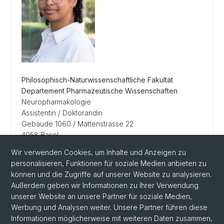
Philosophisch-Naturwissenschaftliche Fakultät
Departement Pharmazeutische Wissenschaften
Neuropharmakologie
Assistentin / Doktorandin
Gebäude 1060 / Mattenstrasse 22
4058 Basel
Schweiz
Wir verwenden Cookies, um Inhalte und Anzeigen zu
Tel.
+41 61 207 75 77
personalisieren, Funktionen für soziale Medien anbieten zu
crystal.weber@unibas.ch
können und die Zugriffe auf unserer Website zu analysieren.
Außerdem geben wir Informationen zu Ihrer Verwendung
unserer Website an unsere Partner für soziale Medien,
Werbung und Analysen weiter. Unsere Partner führen diese
Informationen möglicherweise mit weiteren Daten zusammen,