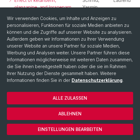
Effect of ketanserin,
Schmid,
Laufend
olanzapine, and lorazepam
Yasmin
after LSD administration on
(Principal
Wir verwenden Cookies, um Inhalte und Anzeigen zu
the acute response to LSD in
Investigator)
personalisieren, Funktionen für soziale Medien anbieten zu
healthy subjects (LBL-Study)
können und die Zugriffe auf unserer Website zu analysieren.
Außerdem geben wir Informationen zu Ihrer Verwendung
unserer Website an unsere Partner für soziale Medien,
Werbung und Analysen weiter. Unsere Partner führen diese
Informationen möglicherweise mit weiteren Daten zusammen,
die Sie ihnen bereitgestellt haben oder die sie im Rahmen
Ihrer Nutzung der Dienste gesammelt haben. Weitere
Informationen finden Sie in der
Datenschutzerklärung
.
ALLE ZULASSEN
© Universität Basel
Datenschutzerklärung
ABLEHNEN
Impressum
Cookies
EINSTELLUNGEN BEARBEITEN