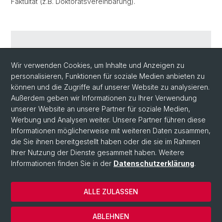
Faktultät (z.B. Doktoratsvereinbarung).
Programmguidelines (PDF, 974.54 KB)
Wir verwenden Cookies, um Inhalte und Anzeigen zu
personalisieren, Funktionen für soziale Medien anbieten zu
Wichtige Information zum Doktorat an der Phil.-
können und die Zugriffe auf unserer Website zu analysieren.
Nat. Fakultät (z.B. Doktoratsvereinbarung)
Außerdem geben wir Informationen zu Ihrer Verwendung
unserer Website an unsere Partner für soziale Medien,
Werbung und Analysen weiter. Unsere Partner führen diese
Informationen möglicherweise mit weiteren Daten zusammen,
die Sie ihnen bereitgestellt haben oder die sie im Rahmen
Ihrer Nutzung der Dienste gesammelt haben. Weitere
Informationen finden Sie in der
Datenschutzerklärung
.
ALLE ZULASSEN
© Universität Basel
Datenschutzerklärung
ABLEHNEN