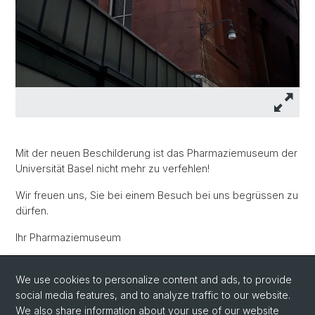
Mit der neuen Beschilderung ist das Pharmaziemuseum der
Universität Basel nicht mehr zu verfehlen!
Wir freuen uns, Sie bei einem Besuch bei uns begrüssen zu
dürfen.
Ihr Pharmaziemuseum
pharmaziemuseum.ch
We use cookies to personalize content and ads, to provide
Totengässlein 3 - 4051 Basel
social media features, and to analyze traffic to our website.
We also share information about your use of our website